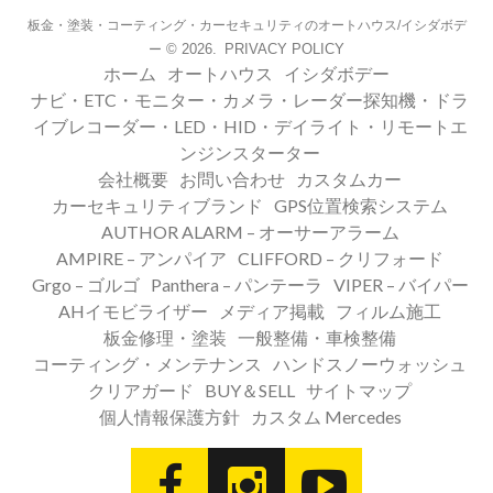
板金・塗装・コーティング・カーセキュリティのオートハウス/イシダボデ
© 2026.
PRIVACY POLICY
ー
ホーム
オートハウス
イシダボデー
ナビ・ETC・モニター・カメラ・レーダー探知機・ドラ
イブレコーダー・LED・HID・デイライト・リモートエ
ンジンスターター
会社概要
お問い合わせ
カスタムカー
カーセキュリティブランド
GPS位置検索システム
AUTHOR ALARM – オーサーアラーム
AMPIRE – アンパイア
CLIFFORD – クリフォード
Grgo – ゴルゴ
Panthera – パンテーラ
VIPER – バイパー
AHイモビライザー
メディア掲載
フィルム施工
板金修理・塗装
一般整備・車検整備
コーティング・メンテナンス
ハンドスノーウォッシュ
クリアガード
BUY＆SELL
サイトマップ
個人情報保護方針
カスタム Mercedes