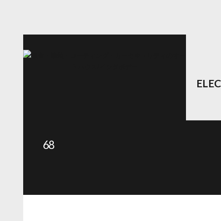
ELE
68