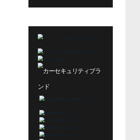
グ
カ
テ
ゴ
リ
ー