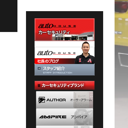
テ
ゴ
リ
ー