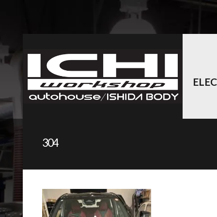
ELE
304