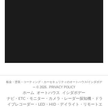
板金・塗装・コーティング・カーセキュリティのオートハウス/イシダボデ
© 2026.
PRIVACY POLICY
ー
ホーム
オートハウス
イシダボデー
ナビ・ETC・モニター・カメラ・レーダー探知機・ドラ
イブレコーダー・LED・HID・デイライト・リモートエ