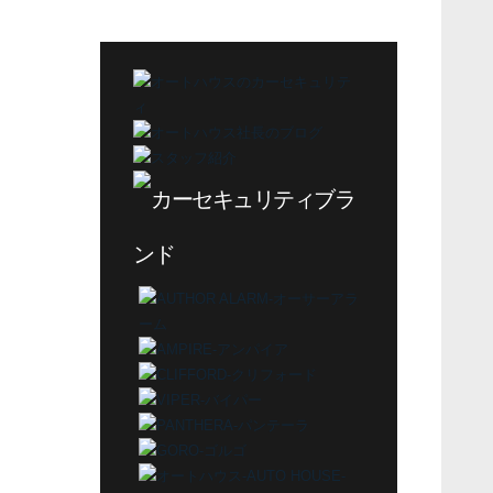
テ
ゴ
リ
ー