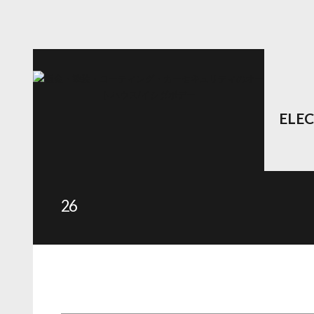
ELE
26