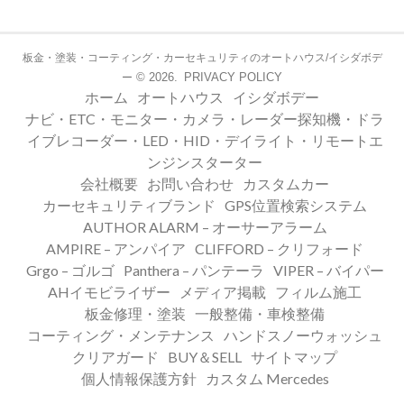
板金・塗装・コーティング・カーセキュリティのオートハウス/イシダボデ
© 2026.
PRIVACY POLICY
ー
ホーム
オートハウス
イシダボデー
ナビ・ETC・モニター・カメラ・レーダー探知機・ドラ
イブレコーダー・LED・HID・デイライト・リモートエ
ンジンスターター
会社概要
お問い合わせ
カスタムカー
カーセキュリティブランド
GPS位置検索システム
AUTHOR ALARM – オーサーアラーム
AMPIRE – アンパイア
CLIFFORD – クリフォード
Grgo – ゴルゴ
Panthera – パンテーラ
VIPER – バイパー
AHイモビライザー
メディア掲載
フィルム施工
板金修理・塗装
一般整備・車検整備
コーティング・メンテナンス
ハンドスノーウォッシュ
クリアガード
BUY＆SELL
サイトマップ
個人情報保護方針
カスタム Mercedes