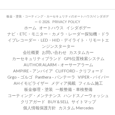
板金・塗装・コーティング・カーセキュリティのオートハウス/イシダボデ
© 2026.
PRIVACY POLICY
ー
ホーム
オートハウス
イシダボデー
ナビ・ETC・モニター・カメラ・レーダー探知機・ドラ
イブレコーダー・LED・HID・デイライト・リモートエ
ンジンスターター
会社概要
お問い合わせ
カスタムカー
カーセキュリティブランド
GPS位置検索システム
AUTHOR ALARM – オーサーアラーム
AMPIRE – アンパイア
CLIFFORD – クリフォード
Grgo – ゴルゴ
Panthera – パンテーラ
VIPER – バイパー
AHイモビライザー
メディア掲載
フィルム施工
板金修理・塗装
一般整備・車検整備
コーティング・メンテナンス
ハンドスノーウォッシュ
クリアガード
BUY＆SELL
サイトマップ
個人情報保護方針
カスタム Mercedes