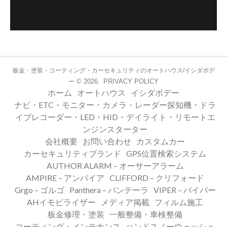
板金・塗装・コーティング・カーセキュリティのオートハウス/イシダボデ
© 2026.
PRIVACY POLICY
ー
ホーム
オートハウス
イシダボデー
ナビ・ETC・モニター・カメラ・レーダー探知機・ドラ
イブレコーダー・LED・HID・デイライト・リモートエ
ンジンスターター
会社概要
お問い合わせ
カスタムカー
カーセキュリティブランド
GPS位置検索システム
AUTHOR ALARM – オーサーアラーム
AMPIRE – アンパイア
CLIFFORD – クリフォード
Grgo – ゴルゴ
Panthera – パンテーラ
VIPER – バイパー
AHイモビライザー
メディア掲載
フィルム施工
板金修理・塗装
一般整備・車検整備
コーティング・メンテナンス
ハンドスノーウォッシュ