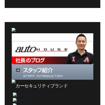
グ
カ
テ
ゴ
リ
ー