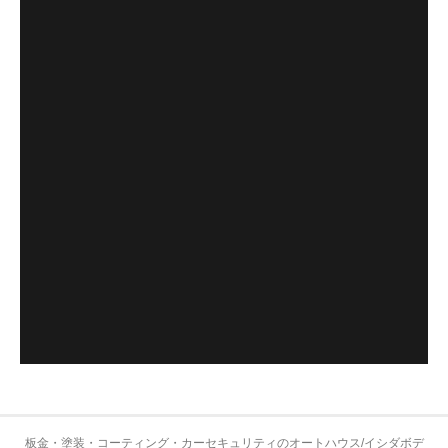
板金・塗装・コーティング・カーセキュリティのオートハウス/イシダボデ