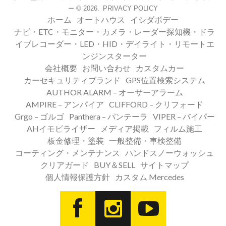
© 2026.
PRIVACY POLICY
ー
ホーム
オートハウス
イシダボデー
ナビ・ETC・モニター・カメラ・レーダー探知機・ドラ
イブレコーダー・LED・HID・デイライト・リモートエ
ンジンスターター
会社概要
お問い合わせ
カスタムカー
カーセキュリティブランド
GPS位置検索システム
AUTHOR ALARM – オーサーアラーム
AMPIRE – アンパイア
CLIFFORD – クリフォード
Grgo – ゴルゴ
Panthera – パンテーラ
VIPER – バイパー
AHイモビライザー
メディア掲載
フィルム施工
板金修理・塗装
一般整備・車検整備
コーティング・メンテナンス
ハンドスノーウォッシュ
クリアガード
BUY＆SELL
サイトマップ
個人情報保護方針
カスタム Mercedes