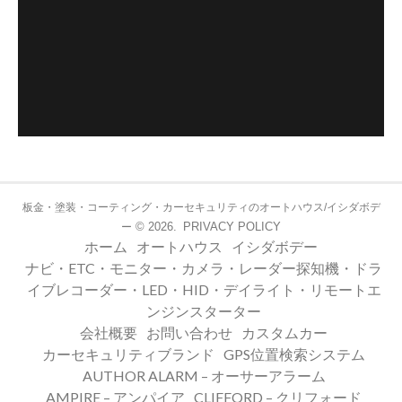
板金・塗装・コーティング・カーセキュリティのオートハウス/イシダボデ
© 2026.
PRIVACY POLICY
ー
ホーム
オートハウス
イシダボデー
ナビ・ETC・モニター・カメラ・レーダー探知機・ドラ
イブレコーダー・LED・HID・デイライト・リモートエ
ンジンスターター
会社概要
お問い合わせ
カスタムカー
カーセキュリティブランド
GPS位置検索システム
AUTHOR ALARM – オーサーアラーム
AMPIRE – アンパイア
CLIFFORD – クリフォード