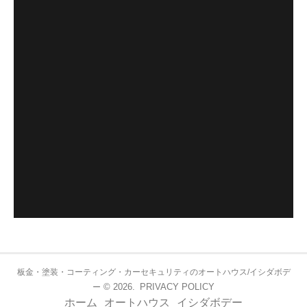
板金・塗装・コーティング・カーセキュリティのオートハウス/イシダボデ
© 2026.
PRIVACY POLICY
ー
ホーム
オートハウス
イシダボデー