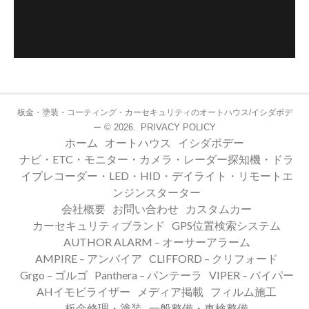
板金・塗装・コーティング・カーセキュリティのオートハウス/イシダボデ
© 2026.
PRIVACY POLICY
ー
ホーム
オートハウス
イシダボデー
ナビ・ETC・モニター・カメラ・レーダー探知機・ドラ
イブレコーダー・LED・HID・デイライト・リモートエ
ンジンスターター
会社概要
お問い合わせ
カスタムカー
カーセキュリティブランド
GPS位置検索システム
AUTHOR ALARM – オーサーアラーム
AMPIRE – アンパイア
CLIFFORD – クリフォード
Grgo – ゴルゴ
Panthera – パンテーラ
VIPER – バイパー
AHイモビライザー
メディア掲載
フィルム施工
板金修理・塗装
一般整備・車検整備