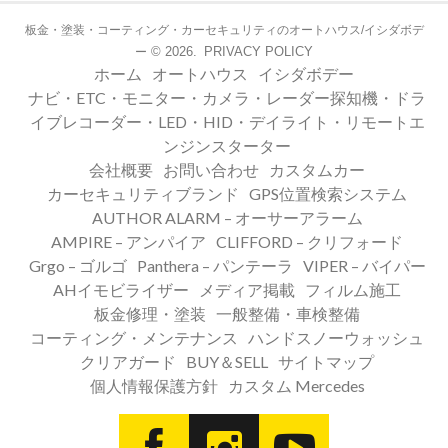
板金・塗装・コーティング・カーセキュリティのオートハウス/イシダボデ
© 2026.
PRIVACY POLICY
ー
ホーム
オートハウス
イシダボデー
ナビ・ETC・モニター・カメラ・レーダー探知機・ドラ
イブレコーダー・LED・HID・デイライト・リモートエ
ンジンスターター
会社概要
お問い合わせ
カスタムカー
カーセキュリティブランド
GPS位置検索システム
AUTHOR ALARM – オーサーアラーム
AMPIRE – アンパイア
CLIFFORD – クリフォード
Grgo – ゴルゴ
Panthera – パンテーラ
VIPER – バイパー
AHイモビライザー
メディア掲載
フィルム施工
板金修理・塗装
一般整備・車検整備
コーティング・メンテナンス
ハンドスノーウォッシュ
クリアガード
BUY＆SELL
サイトマップ
個人情報保護方針
カスタム Mercedes