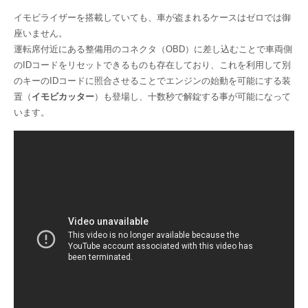
イモビライザーを搭載していても、車が盗まれるケースはゼロでは御
座いません。
運転席付近にある整備用のコネクタ（OBD）に差し込むことで車両側
のIDコードをリセットできるものも存在しており、これを利用して別
のキーのIDコードに照合させることでエンジンの始動を可能にする装
置（
イモビカッター
）も登場し、十数秒で解錠する事が可能になって
います。