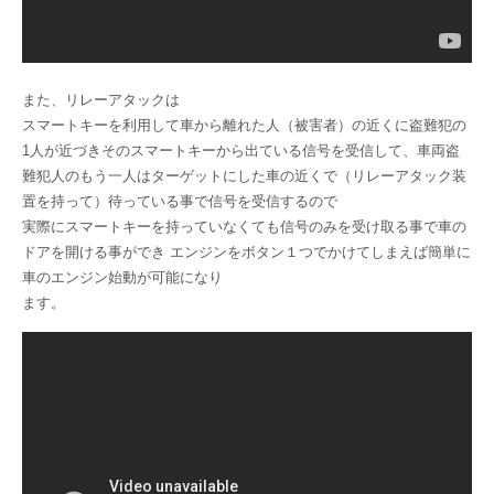
また、リレーアタックは
スマートキーを利用して車から離れた人（被害者）の近くに盗難犯の
1人が近づきそのスマートキーから出ている信号を受信して、車両盗
難犯人のもう一人はターゲットにした車の近くで（リレーアタック装
置を持って）待っている事で信号を受信するので
実際にスマートキーを持っていなくても信号のみを受け取る事で車の
ドアを開ける事ができ エンジンをボタン１つでかけてしまえば簡単に
車のエンジン始動が可能になり
ます。