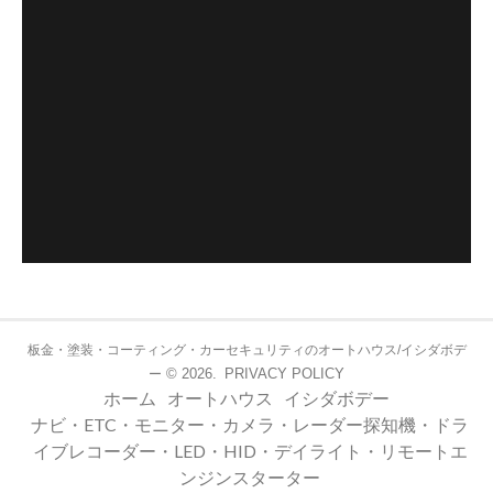
板金・塗装・コーティング・カーセキュリティのオートハウス/イシダボデ
© 2026.
PRIVACY POLICY
ー
ホーム
オートハウス
イシダボデー
ナビ・ETC・モニター・カメラ・レーダー探知機・ドラ
イブレコーダー・LED・HID・デイライト・リモートエ
ンジンスターター