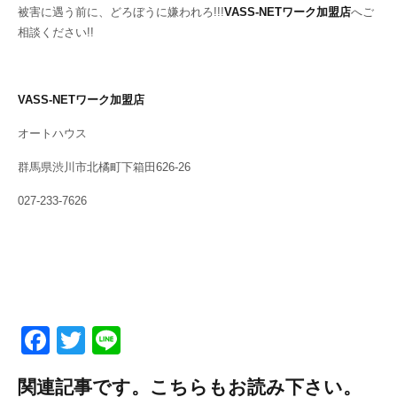
被害に遇う前に、どろぼうに嫌われろ!!!
VASS-NETワーク加盟店
へご
相談ください!!
VASS-NETワーク加盟店
オートハウス
群馬県渋川市北橘町下箱田626-26
027-233-7626
F
T
Li
a
wi
n
関連記事です。こちらもお読み下さい。
c
tt
e