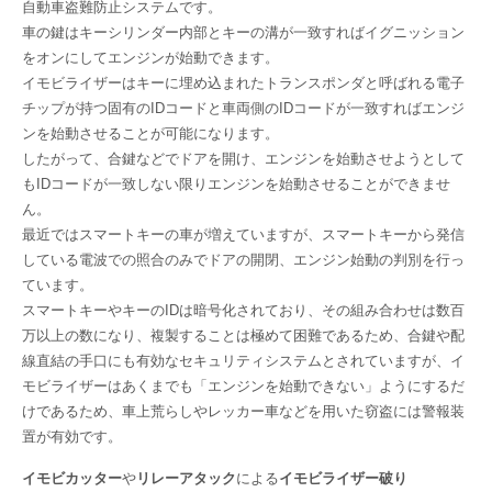
自動車盗難防止システムです。
車の鍵はキーシリンダー内部とキーの溝が一致すればイグニッション
をオンにしてエンジンが始動できます。
イモビライザーはキーに埋め込まれたトランスポンダと呼ばれる電子
チップが持つ固有のIDコードと車両側のIDコードが一致すればエンジ
ンを始動させることが可能になります。
したがって、合鍵などでドアを開け、エンジンを始動させようとして
もIDコードが一致しない限りエンジンを始動させることができませ
ん。
最近ではスマートキーの車が増えていますが、スマートキーから発信
している電波での照合のみでドアの開閉、エンジン始動の判別を行っ
ています。
スマートキーやキーのIDは暗号化されており、その組み合わせは数百
万以上の数になり、複製することは極めて困難であるため、合鍵や配
線直結の手口にも有効なセキュリティシステムとされていますが、イ
モビライザーはあくまでも「エンジンを始動できない」ようにするだ
けであるため、車上荒らしやレッカー車などを用いた窃盗には警報装
置が有効です。
イモビカッター
や
リレーアタック
による
イモビライザー破り