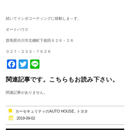
続いてイシボコーティングに移動しま～す。
オートハウス
群馬県渋川市北橘町下箱田６２６－２６
０２７－２３３－７６２６
F
T
Li
a
wi
n
関連記事です。こちらもお読み下さい。
c
tt
e
e
er
関連記事がありません。
b
o
カーセキュリティのAUTO HOUSE
,
トヨタ
o
2019-09-02
k