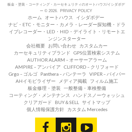
板金・塗装・コーティング・カーセキュリティのオートハウス/イシダボデ
© 2026.
PRIVACY POLICY
ー
ホーム
オートハウス
イシダボデー
ナビ・ETC・モニター・カメラ・レーダー探知機・ドラ
イブレコーダー・LED・HID・デイライト・リモートエ
ンジンスターター
会社概要
お問い合わせ
カスタムカー
カーセキュリティブランド
GPS位置検索システム
AUTHOR ALARM – オーサーアラーム
AMPIRE – アンパイア
CLIFFORD – クリフォード
Grgo – ゴルゴ
Panthera – パンテーラ
VIPER – バイパー
AHイモビライザー
メディア掲載
フィルム施工
板金修理・塗装
一般整備・車検整備
コーティング・メンテナンス
ハンドスノーウォッシュ
クリアガード
BUY＆SELL
サイトマップ
個人情報保護方針
カスタム Mercedes