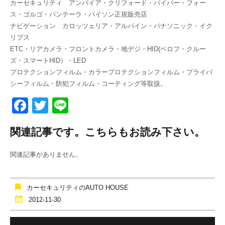
カーセキュリティ アンパイア・クリフォード・バイパー・フォー
ス・ゴルゴ・パンテーラ・パイソン正規販売店
ナビゲーション カロッツェリア・アルパイン・パナソニック・イク
リプス
ETC・リアカメラ・フロントカメラ・地デジ・HID(ベロフ・クルー
ズ・スマートHID）・LED
プロテクションフィルム・カラープロテクションフィルム・プライバ
シーフィルム・防犯フィルム・コーティング等取扱。
F
T
Li
a
wi
n
関連記事です。こちらもお読み下さい。
c
tt
e
e
er
関連記事がありません。
b
o
カーセキュリティのAUTO HOUSE
o
2012-11-30
k