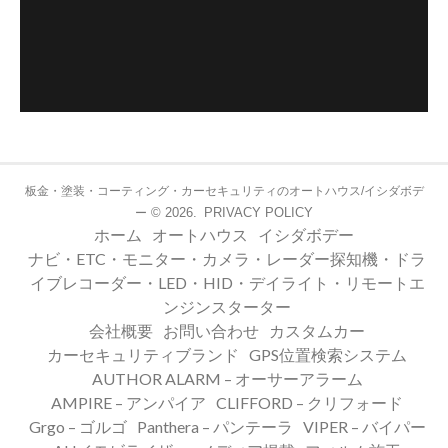
板金・塗装・コーティング・カーセキュリティのオートハウス/イシダボデ
© 2026.
PRIVACY POLICY
ー
ホーム
オートハウス
イシダボデー
ナビ・ETC・モニター・カメラ・レーダー探知機・ドラ
イブレコーダー・LED・HID・デイライト・リモートエ
ンジンスターター
会社概要
お問い合わせ
カスタムカー
カーセキュリティブランド
GPS位置検索システム
AUTHOR ALARM – オーサーアラーム
AMPIRE – アンパイア
CLIFFORD – クリフォード
Grgo – ゴルゴ
Panthera – パンテーラ
VIPER – バイパー