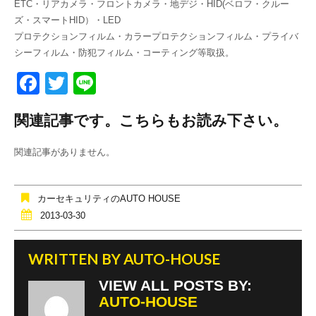
ETC・リアカメラ・フロントカメラ・地デジ・HID(ベロフ・クルー
ズ・スマートHID）・LED
プロテクションフィルム・カラープロテクションフィルム・プライバ
シーフィルム・防犯フィルム・コーティング等取扱。
F
T
Li
a
wi
n
関連記事です。こちらもお読み下さい。
c
tt
e
e
er
関連記事がありません。
b
o
カーセキュリティのAUTO HOUSE
o
2013-03-30
k
WRITTEN BY
AUTO-HOUSE
VIEW ALL POSTS BY:
AUTO-HOUSE