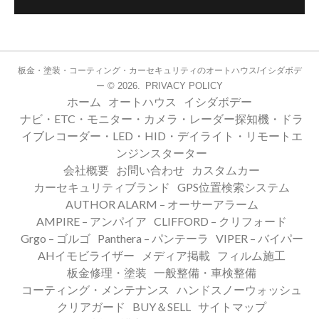
板金・塗装・コーティング・カーセキュリティのオートハウス/イシダボデ
© 2026.
PRIVACY POLICY
ー
ホーム
オートハウス
イシダボデー
ナビ・ETC・モニター・カメラ・レーダー探知機・ドラ
イブレコーダー・LED・HID・デイライト・リモートエ
ンジンスターター
会社概要
お問い合わせ
カスタムカー
カーセキュリティブランド
GPS位置検索システム
AUTHOR ALARM – オーサーアラーム
AMPIRE – アンパイア
CLIFFORD – クリフォード
Grgo – ゴルゴ
Panthera – パンテーラ
VIPER – バイパー
AHイモビライザー
メディア掲載
フィルム施工
板金修理・塗装
一般整備・車検整備
コーティング・メンテナンス
ハンドスノーウォッシュ
クリアガード
BUY＆SELL
サイトマップ